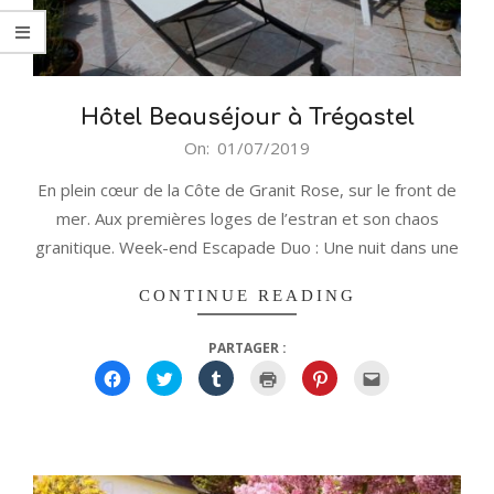
Hôtel Beauséjour à Trégastel
2019-
On:
01/07/2019
07-
En plein cœur de la Côte de Granit Rose, sur le front de
01
mer. Aux premières loges de l’estran et son chaos
granitique. Week-end Escapade Duo : Une nuit dans une
CONTINUE READING
PARTAGER :
Cliquez
Cliquez
Cliquez
Cliquer
Cliquez
Cliquez
pour
pour
pour
pour
pour
pour
partager
partager
partager
imprimer(ouvre
partager
envoyer
sur
sur
sur
dans
sur
par
Facebook(ouvre
Twitter(ouvre
Tumblr(ouvre
une
Pinterest(ouvre
e-
dans
dans
dans
nouvelle
dans
mail
une
une
une
fenêtre)
une
à
nouvelle
nouvelle
nouvelle
nouvelle
un
fenêtre)
fenêtre)
fenêtre)
fenêtre)
ami(ouvre
dans