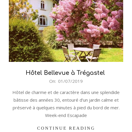
une
nouvelle
fenêtre)
Hôtel Bellevue à Trégastel
2019-
On:
01/07/2019
07-
Hôtel de charme et de caractère dans une splendide
01
bâtisse des années 30, entouré d’un jardin calme et
préservé à quelques minutes à pied du bord de mer.
Week-end Escapade
CONTINUE READING