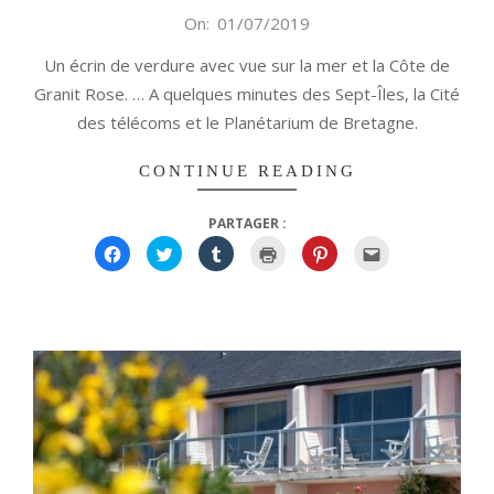
2019-
On:
01/07/2019
07-
Un écrin de verdure avec vue sur la mer et la Côte de
01
Granit Rose. … A quelques minutes des Sept-Îles, la Cité
des télécoms et le Planétarium de Bretagne.
CONTINUE READING
PARTAGER :
Cliquez
Cliquez
Cliquez
Cliquer
Cliquez
Cliquez
pour
pour
pour
pour
pour
pour
partager
partager
partager
imprimer(ouvre
partager
envoyer
sur
sur
sur
dans
sur
par
Facebook(ouvre
Twitter(ouvre
Tumblr(ouvre
une
Pinterest(ouvre
e-
dans
dans
dans
nouvelle
dans
mail
une
une
une
fenêtre)
une
à
nouvelle
nouvelle
nouvelle
nouvelle
un
fenêtre)
fenêtre)
fenêtre)
fenêtre)
ami(ouvre
dans
une
nouvelle
fenêtre)