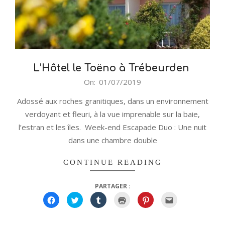
L’Hôtel le Toëno à Trébeurden
2019-
On:
01/07/2019
07-
Adossé aux roches granitiques, dans un environnement
01
verdoyant et fleuri, à la vue imprenable sur la baie,
l’estran et les îles. Week-end Escapade Duo : Une nuit
dans une chambre double
CONTINUE READING
PARTAGER :
Cliquez
Cliquez
Cliquez
Cliquer
Cliquez
Cliquez
pour
pour
pour
pour
pour
pour
partager
partager
partager
imprimer(ouvre
partager
envoyer
sur
sur
sur
dans
sur
par
Facebook(ouvre
Twitter(ouvre
Tumblr(ouvre
une
Pinterest(ouvre
e-