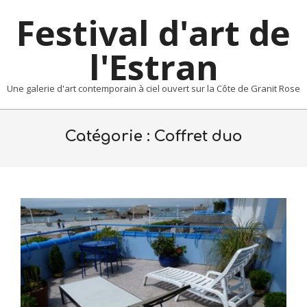
Skip
Festival d'art de
to
content
l'Estran
Une galerie d'art contemporain à ciel ouvert sur la Côte de Granit Rose
Primary
Navigation
Catégorie :
Coffret duo
Menu