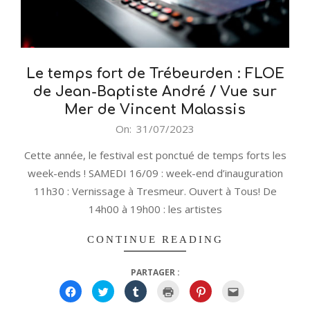
Le temps fort de Trébeurden : FLOE
de Jean-Baptiste André / Vue sur
Mer de Vincent Malassis
2023-
On:
31/07/2023
07-
Cette année, le festival est ponctué de temps forts les
31
week-ends ! SAMEDI 16/09 : week-end d’inauguration
11h30 : Vernissage à Tresmeur. Ouvert à Tous! De
14h00 à 19h00 : les artistes
CONTINUE READING
PARTAGER :
Cliquez
Cliquez
Cliquez
Cliquer
Cliquez
Cliquez
pour
pour
pour
pour
pour
pour
partager
partager
partager
imprimer(ouvre
partager
envoyer