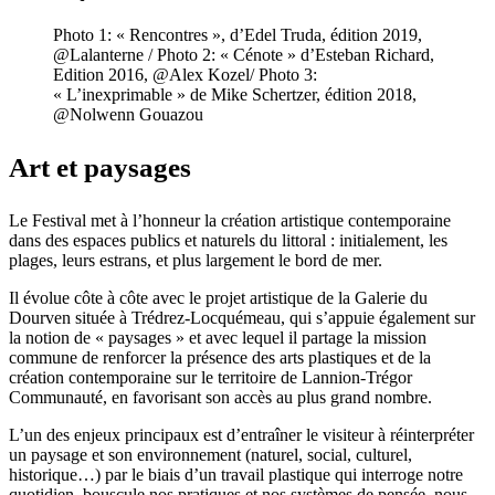
Photo 1: « Rencontres », d’Edel Truda, édition 2019,
@Lalanterne / Photo 2: « Cénote » d’Esteban Richard,
Edition 2016, @Alex Kozel/ Photo 3:
« L’inexprimable » de Mike Schertzer, édition 2018,
@Nolwenn Gouazou
Art et paysages
Le Festival met à l’honneur la création artistique contemporaine
dans des espaces publics et naturels du littoral : initialement, les
plages, leurs estrans, et plus largement le bord de mer.
Il évolue côte à côte avec le projet artistique de la Galerie du
Dourven située à Trédrez-Locquémeau, qui s’appuie également sur
la notion de « paysages » et avec lequel il partage la mission
commune de renforcer la présence des arts plastiques et de la
création contemporaine sur le territoire de Lannion-Trégor
Communauté, en favorisant son accès au plus grand nombre.
L’un des enjeux principaux est d’entraîner le visiteur à réinterpréter
un paysage et son environnement (naturel, social, culturel,
historique…) par le biais d’un travail plastique qui interroge notre
quotidien, bouscule nos pratiques et nos systèmes de pensée, nous