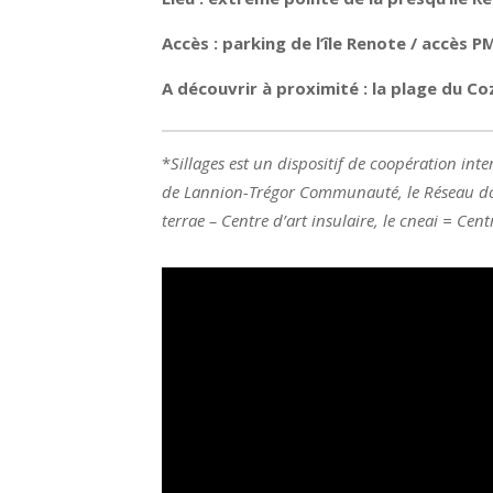
Accès : parking de l’île Renote / accès P
A découvrir à proximité : la plage du Co
*
Sillages est un dispositif de coopération inte
de Lannion-Trégor Communauté, le Réseau docu
terrae – Centre d’art insulaire, le cneai = Cen