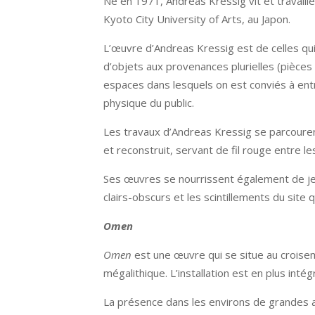
Né en 1971, Andreas Kressig vit et travaill
Kyoto City University of Arts, au Japon.
L’œuvre d’Andreas Kressig est de celles qui
d’objets aux provenances plurielles (pièces 
espaces dans lesquels on est conviés à entre
physique du public.
Les travaux d’Andreas Kressig se parcourent
et reconstruit, servant de fil rouge entre l
Ses œuvres se nourrissent également de jeu
clairs-obscurs et les scintillements du site qu
Omen
Omen
est une œuvre qui se situe au croisem
mégalithique. L’installation est en plus int
La présence dans les environs de grandes a