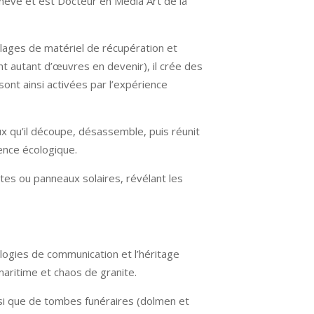
enève et est Docteur en Media Art de la
blages de matériel de récupération et
nt autant d’œuvres en devenir), il crée des
sont ainsi activées par l’expérience
ux qu’il découpe, désassemble, puis réunit
ience écologique.
tes ou panneaux solaires, révélant les
logies de communication et l’héritage
maritime et chaos de granite.
nsi que de tombes funéraires (dolmen et