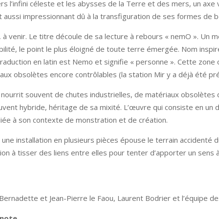
rs l’infini céleste et les abysses de la Terre et des mers, un axe 
t aussi impressionnant dû à la transfiguration de ses formes de bo
, à venir. Le titre découle de sa lecture à rebours « nemO ». Un mo
sibilité, le point le plus éloigné de toute terre émergée. Nom insp
aduction en latin est Nemo et signifie « personne ». Cette zone o
ux obsolètes encore contrôlables (la station Mir y a déjà été pré
e nourrit souvent de chutes industrielles, de matériaux obsolèt
ouvent hybride, héritage de sa mixité. L’œuvre qui consiste en un 
 liée à son contexte de monstration et de création.
i, une installation en plusieurs pièces épouse le terrain accidenté 
ion à tisser des liens entre elles pour tenter d’apporter un sens 
 Bernadette et Jean-Pierre le Faou, Laurent Bodrier et l’équipe 
enote