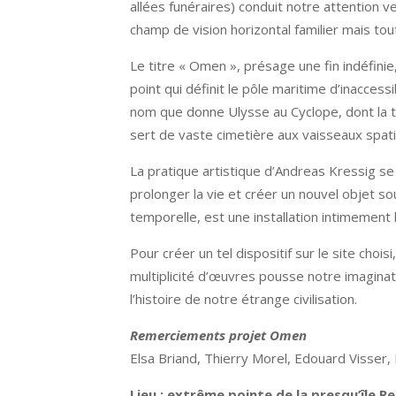
allées funéraires) conduit notre attention ve
champ de vision horizontal familier mais tou
Le titre « Omen », présage une fin indéfinie
point qui définit le pôle maritime d’inacces
nom que donne Ulysse au Cyclope, dont la tr
sert de vaste cimetière aux vaisseaux spatia
La pratique artistique d’Andreas Kressig s
prolonger la vie et créer un nouvel objet s
temporelle, est une installation intimement
Pour créer un tel dispositif sur le site chois
multiplicité d’œuvres pousse notre imaginat
l’histoire de notre étrange civilisation.
Remerciements projet Omen
Elsa Briand, Thierry Morel, Edouard Visser,
Lieu : extrême pointe de la presqu’île R