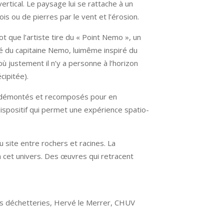
vertical. Le paysage lui se rattache à un
is ou de pierres par le vent et l’érosion.
t que l’artiste tire du « Point Nemo », un
iré du capitaine Nemo, lui­même inspiré du
ù justement il n’y a personne à l’horizon
cipitée).
es démontés et recomposés pour en
dispositif qui permet une expérience spatio­
du site entre rochers et racines. La
à cet univers. Des œuvres qui retracent
des déchetteries, Hervé le Merrer, CHUV