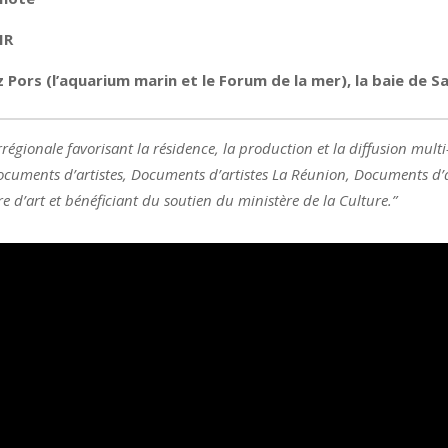
MR
z Pors (l’aquarium marin et le Forum de la mer), la baie de S
rrégionale favorisant la résidence, la production et la diffusion multi
ments d’artistes, Documents d’artistes La Réunion, Documents d’arti
tre d’art et bénéficiant du soutien du ministère de la Culture.”