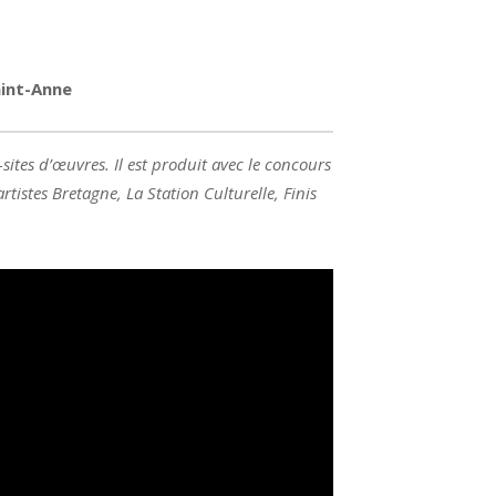
aint-Anne
-sites d’œuvres. Il est produit avec le concours
stes Bretagne, La Station Culturelle, Finis