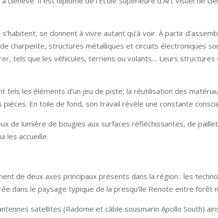
e à Genève. Il est diplômé de l’Ecole Supérieure d’Art Visuel de G
 s’habitent, se donnent à vivre autant qu’à voir. À partir d’assem
de charpente, structures métalliques et circuits électroniques so
r, tels que les véhicules, terriens ou volants… Leurs structures 
 tels les éléments d’un jeu de piste, la réutilisation des matéria
es pièces. En toile de fond, son travail révèle une constante consc
x de lumière de bougies aux surfaces réfléchissantes, de paillet
i les accueille.
ent de deux axes principaux présents dans la région : les techno
égrée dans le paysage typique de la presqu’île Renote entre forêt 
ntennes satellites (Radome et câble sous­marin Apollo South) ai