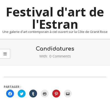
Skip
Festival d'art de
to
content
l'Estran
Une galerie d'art contemporain à ciel ouvert sur la Côte de Granit Rose
Primary
Navigation
Candidatures
Menu
With:
0 Comments
PARTAGER :
Cliquez
Cliquez
Cliquez
Cliquer
Cliquez
Cliquez
pour
pour
pour
pour
pour
pour
partager
partager
partager
imprimer(ouvre
partager
envoyer
sur
sur
sur
dans
sur
par
Facebook(ouvre
Twitter(ouvre
Tumblr(ouvre
une
Pinterest(ouvre
e-
dans
dans
dans
nouvelle
dans
mail