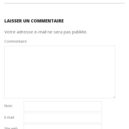
une
une
une
fenêtre)
une
à
nouvelle
nouvelle
nouvelle
nouvelle
un
2014-
fenêtre)
fenêtre)
fenêtre)
fenêtre)
ami(ouvre
dans
07-
une
nouvelle
LAISSER UN COMMENTAIRE
fenêtre)
10
Votre adresse e-mail ne sera pas publiée.
Commentaire
Nom
E-mail
Site web