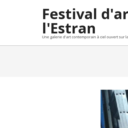
Skip
Festival d'a
to
content
l'Estran
Une galerie d'art contemporain à ciel ouvert sur 