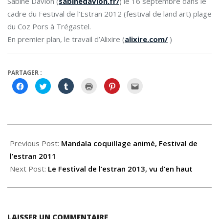
Sabine Davion (
sabinedavion.fr/
) le 16 septembre dans le
cadre du Festival de l’Estran 2012 (festival de land art) plage
du Coz Pors à Trégastel.
En premier plan, le travail d’Alixire (
alixire.com/
)
PARTAGER :
Cliquez
Cliquez
Cliquez
Cliquer
Cliquez
Cliquez
pour
pour
pour
pour
pour
pour
partager
partager
partager
imprimer(ouvre
partager
envoyer
sur
sur
sur
dans
sur
par
Facebook(ouvre
Twitter(ouvre
Tumblr(ouvre
une
Pinterest(ouvre
e-
dans
dans
dans
nouvelle
dans
mail
une
une
une
fenêtre)
une
à
nouvelle
nouvelle
nouvelle
nouvelle
un
2014-
fenêtre)
fenêtre)
fenêtre)
fenêtre)
ami(ouvre
dans
07-
Previous Post:
Mandala coquillage animé, Festival de
une
nouvelle
fenêtre)
18
l’estran 2011
Next Post:
Le Festival de l’estran 2013, vu d’en haut
LAISSER UN COMMENTAIRE