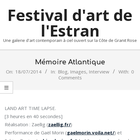
Skip
Festival d'art de
to
content
l'Estran
Une galerie d'art contemporain à ciel ouvert sur la Côte de Granit Rose
Primary
Navigation
Mémoire Atlantique
Menu
On:
18/07/2014
In:
Blog
,
Images
,
Interview
With:
0
Comments
LAND ART TIME LAPSE.
[3 heures en 40 secondes]
Réalisation : Zaellig (
zaellig.fr/
)
Performance de Gaël Morin (
gaelmorin.voila.net/
) et