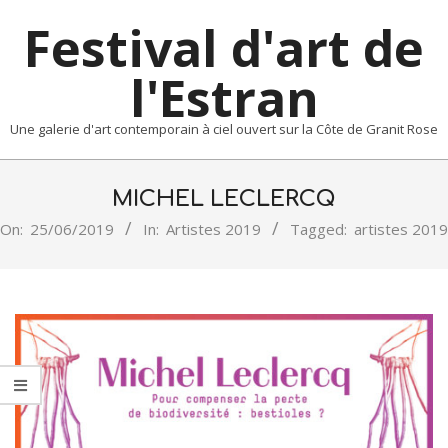
Skip
Festival d'art de
to
content
l'Estran
Une galerie d'art contemporain à ciel ouvert sur la Côte de Granit Rose
Primary
Navigation
MICHEL LECLERCQ
Menu
On:
25/06/2019
In:
Artistes 2019
Tagged:
artistes 2019