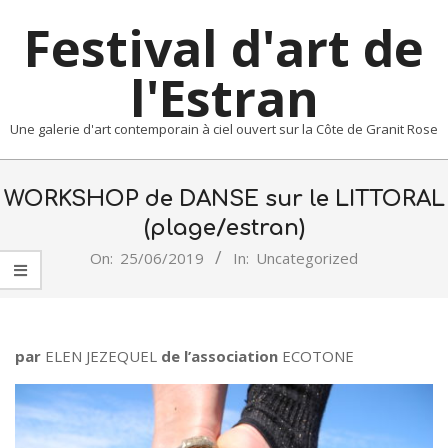
Skip
Festival d'art de
to
content
l'Estran
Une galerie d'art contemporain à ciel ouvert sur la Côte de Granit Rose
Primary
Navigation
WORKSHOP de DANSE sur le LITTORAL
Menu
(plage/estran)
On:
25/06/2019
In:
Uncategorized
par
ELEN JEZEQUEL
de l’association
ECOTONE