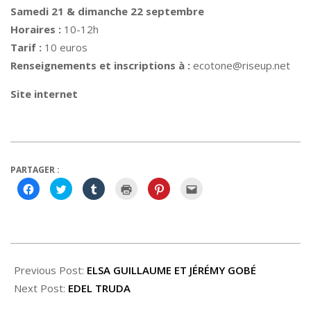
Samedi 21 & dimanche 22 septembre
Horaires :
10-12h
Tarif :
10 euros
Renseignements et inscriptions à :
ecotone@riseup.net
Site internet
PARTAGER :
Cliquez
Cliquez
Cliquez
Cliquer
Cliquez
Cliquez
pour
pour
pour
pour
pour
pour
partager
partager
partager
imprimer(ouvre
partager
envoyer
sur
sur
sur
dans
sur
par
Facebook(ouvre
Twitter(ouvre
Tumblr(ouvre
une
Pinterest(ouvre
e-
dans
dans
dans
nouvelle
dans
mail
une
une
une
fenêtre)
une
à
nouvelle
nouvelle
nouvelle
nouvelle
un
2019-
fenêtre)
fenêtre)
fenêtre)
fenêtre)
ami(ouvre
dans
06-
Previous Post:
ELSA GUILLAUME ET JÉRÉMY GOBÉ
une
nouvelle
fenêtre)
25
Next Post:
EDEL TRUDA