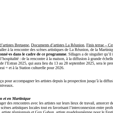
’artistes Bretagne
,
Documents d’artistes La Réunion
,
Finis terrae – Ce
aller à la rencontre des scènes artistiques de La Réunion, de la Martini
ionné·es dans le cadre de ce programme
. Sillages a de singulier qu’il
 l’hospitalité : de la rencontre à la maison, à la diffusion à grande échell
 de l’Estran 2025, qui aura lieu du 13 au 28 septembre 2025, sera le prem
ai = et à la Station culturelle pour 2026.
çu pour accompagner les artistes depuis la prospection jusqu’à la diffus
 niveaux.
on et en Martinique
ager des rencontres avec les artistes sur leurs lieux de travail, amorcer 
scènes artistiques locales tout en favorisant l’interconnexion entre prof
 artiste réunionnais et Guy Gabon, artiste guadeloupéenne pour le Festi