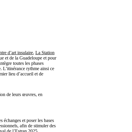
ntre d’art insulaire
,
La Station
que et de la Guadeloupe et pour
 intègre toutes les phases
e. L’itinérance rythme ainsi ce
ier lieu d’accueil et de
ion de leurs œuvres, en
des échanges et poser les bases
essionnels, afin de stimuler des
val de l’Estran 2025.