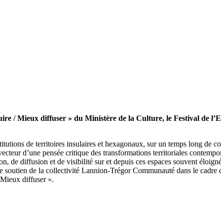
/ Mieux diffuser » du Ministère de la Culture, le Festival de l’Es
titutions de territoires insulaires et hexagonaux, sur un temps long de co
e vecteur d’une pensée critique des transformations territoriales conte
n, de diffusion et de visibilité sur et depuis ces espaces souvent éloig
r le soutien de la collectivité Lannion-Trégor Communauté dans le cadre d
 Mieux diffuser ».