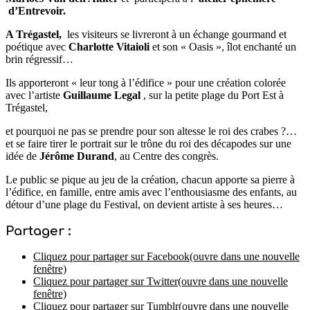
d’Entrevoir.
A Trégastel,
les visiteurs se livreront à un échange gourmand et
poétique avec
Charlotte Vitaioli
et son « Oasis », îlot enchanté un
brin régressif…
Ils apporteront « leur tong à l’édifice » pour une création colorée
avec l’artiste
Guillaume Legal
, sur la petite plage du Port Est à
Trégastel,
et pourquoi ne pas se prendre pour son altesse le roi des crabes ?…
et se faire tirer le portrait sur le trône du roi des décapodes sur une
idée de
Jérôme Durand
, au Centre des congrès.
Le public se pique au jeu de la création, chacun apporte sa pierre à
l’édifice, en famille, entre amis avec l’enthousiasme des enfants, au
détour d’une plage du Festival, on devient artiste à ses heures…
Partager :
Cliquez pour partager sur Facebook(ouvre dans une nouvelle
fenêtre)
Cliquez pour partager sur Twitter(ouvre dans une nouvelle
fenêtre)
Cliquez pour partager sur Tumblr(ouvre dans une nouvelle