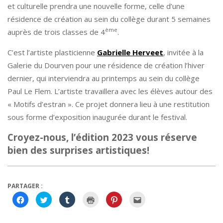
et culturelle prendra une nouvelle forme, celle d’une
résidence de création au sein du collège durant 5 semaines
ème
auprès de trois classes de 4
.
C’est l’artiste plasticienne
Gabrielle Herveet
, invitée à la
Galerie du Dourven pour une résidence de création l’hiver
dernier, qui interviendra au printemps au sein du collège
Paul Le Flem. L’artiste travaillera avec les élèves autour des
« Motifs d’estran ». Ce projet donnera lieu à une restitution
sous forme d’exposition inaugurée durant le festival.
Croyez-nous, l’édition 2023 vous réserve
bien des surprises artistiques!
PARTAGER :
Cliquez
Cliquez
Cliquez
Cliquer
Cliquez
Cliquez
pour
pour
pour
pour
pour
pour
partager
partager
partager
imprimer(ouvre
partager
envoyer
sur
sur
sur
dans
sur
par
Facebook(ouvre
Twitter(ouvre
Tumblr(ouvre
une
Pinterest(ouvre
e-