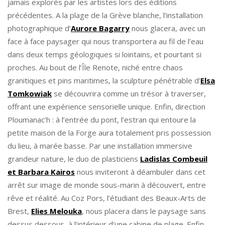
jamais explorés par les artistes lors des éditions
précédentes. A la plage de la Grève blanche, l’installation
photographique d’
Aurore Bagarry
nous glacera, avec un
face à face paysager qui nous transportera au fil de l’eau
dans deux temps géologiques si lointains, et pourtant si
proches. Au bout de l’Île Renote, niché entre chaos
granitiques et pins maritimes, la sculpture pénétrable d’
Elsa
Tomkowiak
se découvrira comme un trésor à traverser,
offrant une expérience sensorielle unique. Enfin, direction
Ploumanac’h : à l’entrée du pont, l’estran qui entoure la
petite maison de la Forge aura totalement pris possession
du lieu, à marée basse. Par une installation immersive
grandeur nature, le duo de plasticiens
Ladislas Combeuil
et Barbara Kairos
nous inviteront à déambuler dans cet
arrêt sur image de monde sous-marin à découvert, entre
rêve et réalité. Au Coz Pors, l’étudiant des Beaux-Arts de
Brest,
Elies Melouka
, nous placera dans le paysage sans
dessus dessous, à l’intérieur d’une cabine de plage. Enfin,