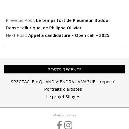
dans
dans
dans
nouvelle
dans
mail
une
une
une
fenêtre)
une
à
nouvelle
nouvelle
nouvelle
nouvelle
un
2023-
fenêtre)
fenêtre)
fenêtre)
fenêtre)
ami(ouvre
dans
08-
Previous Post:
Le temps fort de Pleumeur-Bodou :
une
nouvelle
fenêtre)
01
Danse tellurique, de Philippe Ollivier
Next Post:
Appel à candidature – Open call – 2025
POSTS RÉCENTS
SPECTACLE « QUAND VIENDRA LA VAGUE » reporté
Portraits d’artistes
Le projet Sillages
Mentions légales